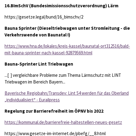
16.BImSchV (Bundesimissionsschutzverordnung) Lärm
https://gesetze.legal/bund/16_bimschv/2
Bauna Sprinter (Dieseltriebwagen unter Stromleitung - die
Verkehrswende von Baunatal !)
https://www.hna.de/lokales/kreis-kassel/baunatal-ort312516/bald-
mit-bauna-sprinter-nach-kassel-92879569.html
Bauna-Sprinter Lint Triebwagen
...[ ] vergleichbare Probleme zum Thema Lärmschutz mit LINT
Triebwagen im Bereich Bayern...
Bayerische Regiobahn/Transdev: Lint 54 werden für das Oberland
„individualisiert“ - Eurailpress
Regelung zur Barrierefreiheit im ÖPNV bis 2022
https://kommunal.de/barrierefreie-haltestellen-neues-gesetz
https://www.gesetze-im-internet.de/pbefg/__8.html