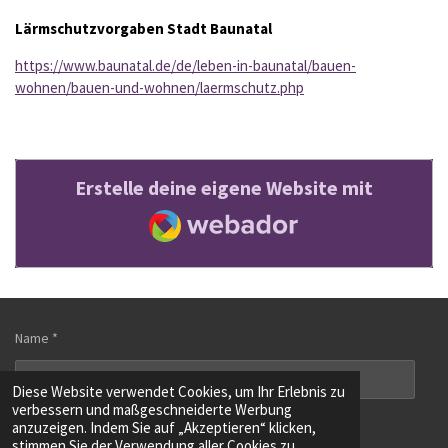
Lärmschutzvorgaben Stadt
Baunatal
https://www.baunatal.de/de/leben-in-baunatal/bauen-
wohnen/bauen-und-wohnen/laermschutz.php
Erstelle deine eigene Website mit
Webador
Name *
Diese Website verwendet Cookies, um Ihr Erlebnis zu
verbessern und maßgeschneiderte Werbung
E-Mail-Adresse *
anzuzeigen. Indem Sie auf „Akzeptieren“ klicken,
stimmen Sie der Verwendung aller Cookies zu.